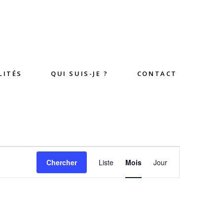
LITÉS
QUI SUIS-JE ?
CONTACT
Navigation
Chercher
Liste
Mois
Jour
de
vues
Évènement