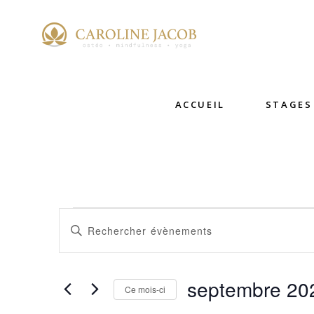
ACCUEIL
STAGES
ÉVÈNE
RECHERCHE
Saisir
mot-
ET
clé.
septembre 20
NAVIGATION
Rechercher
Ce mois-ci
Évènements
Sélectionnez