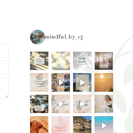
mindful_by_cj