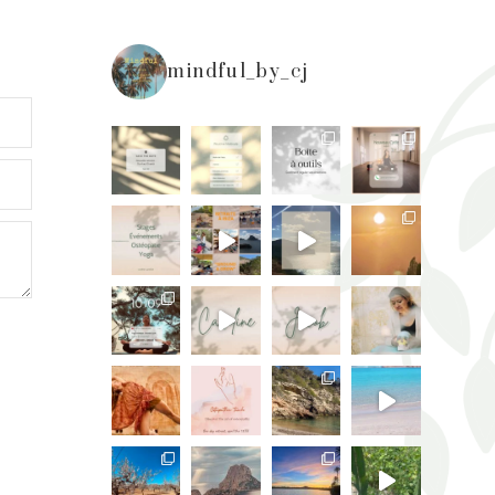
mindful_by_cj