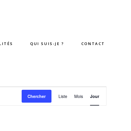
LITÉS
QUI SUIS-JE ?
CONTACT
Navigation
Chercher
Liste
Mois
Jour
de
vues
Évènement