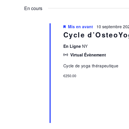
DE
par
une
En cours
17
mot-
date.
VUES
clé.
Mis en avant
10 septembre 20
ÉVÈNEMENTS
Cycle d’OsteoY
SEPTE
En Ligne
NY
Virtual Évènement
2024
Cycle de yoga thérapeutique
€250.00