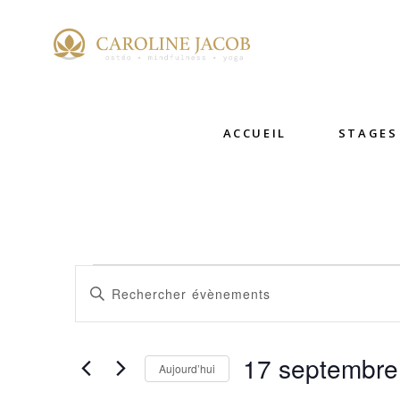
ACCUEIL
STAGES
ÉVÈNE
RECHERCHE
Saisir
mot-
ET
clé.
FOR
17 septembre
NAVIGATION
Rechercher
Aujourd’hui
Évènements
Sélectionnez