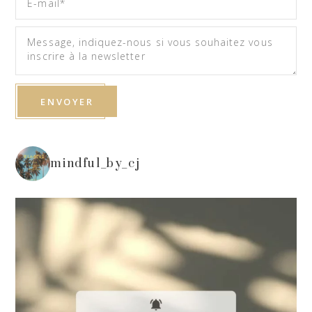
mindful_by_cj