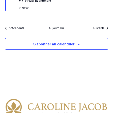
Virtual Évènement
€150.00
Évènements
Évènements
précédents
Aujourd’hui
suivants
S’abonner au calendrier