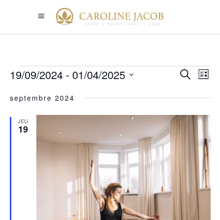
ÉVÈNEM
19/09/2024
 - 
01/04/2025
REC
Na
Recherche
Liste
de
Sélectionnez
ET
septembre 2024
vu
une
NAV
date.
Év
JEU
19
DE
VUE
ÉVÈ