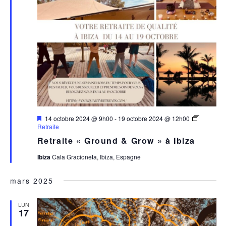
Mis
14 octobre 2024 @ 9h00
-
19 octobre 2024 @ 12h00
en
Retraite
avant
Retraite « Ground & Grow » à Ibiza
Ibiza
Cala Gracioneta, Ibiza, Espagne
mars 2025
LUN
17