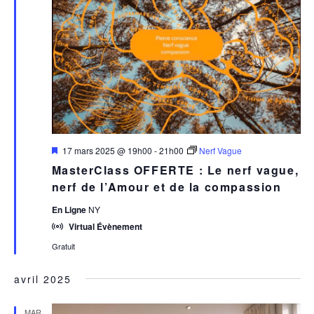
Mis
17 mars 2025 @ 19h00
-
21h00
Nerf Vague
en
MasterClass OFFERTE : Le nerf vague,
avant
nerf de l’Amour et de la compassion
En Ligne
NY
Virtual Évènement
Gratuit
avril 2025
MAR