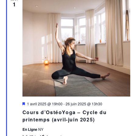
1
Mis
1 avril 2025 @ 19h00
-
26 juin 2025 @ 13h30
en
Cours d’OstéoYoga – Cycle du
avant
printemps (avril-juin 2025)
En Ligne
NY