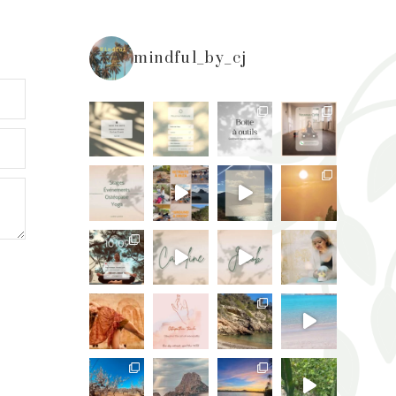
mindful_by_cj