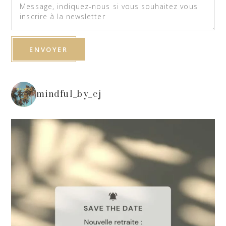
mindful_by_cj