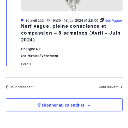
Mis
30 avril 2024 @ 19h30
-
18 juin 2024 @ 22h00
Nerf Vague
en
Nerf vague, pleine conscience et
avant
compassion – 8 semaines (Avril – Juin
2024)
En Ligne
NY
Virtual Évènement
€247.00
Jour précédent
Jour suivant
S’abonner au calendrier