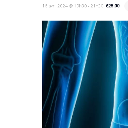
€25.00
16 avril 2024 @ 19h30
-
21h30