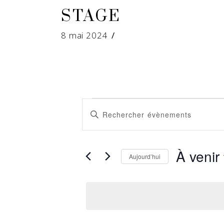
STAGE
8 mai 2024
ÉVÈN
RECHERCHE
Saisir
mot-
ET
clé.
À venir
NAVIGATION
Rechercher
Aujourd’hui
Évènements
Sélectionnez
DE
par
la
mot-
date
VUES
clé.