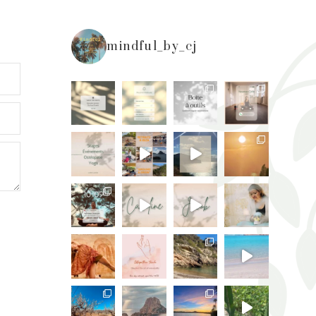
mindful_by_cj